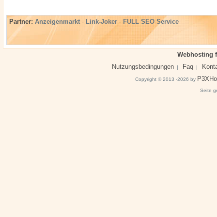
Partner:
Anzeigenmarkt
-
Link-Joker
-
FULL SEO Service
Webhosting f
Nutzungsbedingungen
Faq
Kont
|
|
P3XHo
Copyright © 2013 -2026 by
Seite g