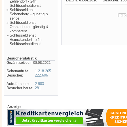
Datum:
09.04.2018
| Besucher:
296
Zehlendorf - 24h
Schlüsselnotdienst
»
Schlüsseldienst
Schöneberg - günstig &
seriös
»
Schlüsseldienst
Oranienburg - günstig &
kompetent
»
Schlüsseldienst
Reinickendorf - 24h
Schlüsselnotdienst
Besucherstatistik
Gezählt seit dem 08.08.2021
Seitenaufrufe:
1.218.265
Besucher:
222.606
Aufrufe heute:
2.983
Besucher heute:
281
Anzeige