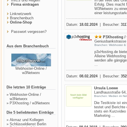
Info,s und Regeln
In der Welt des Onl
Firma eintragen
Erfolg. Dies mach
W3Networx zu einer
einer leistungsstark
Linknetzwerk
Branchenbuch
Online-Shop
Datum:
18.02.2024
| Besucher:
311
Passwort vergessen?
P3Xhosting /
Geniusbankstrasse 
Branchen: Webhoster & 
Aus dem Branchenbuch
p3xHosting.de biet
Alleine Webhosting 
werden alle gängig
...
Webhoster-Online /
w3Networx
Datum:
08.02.2024
| Besucher:
352
Die letzten 10 Einträge
Ursula Loewe
Landhausstraße 64,
»
Webhoster-Online /
Branchen: Medien im Ne
w3Networx
Die Testkiste ist ei
»
P3Xhosting / w3Networx
testet und Berichte 
stets ein Kurzvideo
Die 5 beliebtesten Einträge
Marketing ...
»
Akmaz und Kollegen
»
Schlüsseldienst Berlin