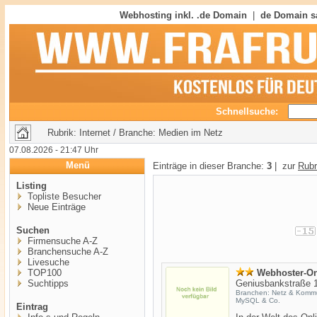
Webhosting inkl. .de Domain
|
de Domain s
Schnellsuche:
Rubrik: Internet / Branche: Medien im Netz
07.08.2026 - 21:47 Uhr
Menü
Einträge in dieser Branche:
3
| zur
Rubr
Listing
Topliste Besucher
Neue Einträge
Suchen
Firmensuche A-Z
Branchensuche A-Z
Livesuche
TOP100
Webhoster-On
Suchtipps
Geniusbankstraße 
Branchen: Netz & Kommun
MySQL & Co.
Eintrag