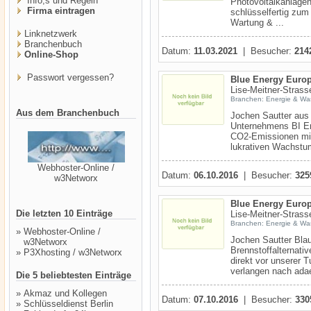
Info,s und Regeln
Photovoltaikanlagen
Firma eintragen
schlüsselfertig zum
Wartung & ...
Linknetzwerk
Branchenbuch
Datum:
11.03.2021
| Besucher:
214
Online-Shop
Passwort vergessen?
Blue Energy Eur
Lise-Meitner-Strass
Branchen: Energie & Wa
Aus dem Branchenbuch
Jochen Sautter aus 
Unternehmens BI En
CO2-Emissionen mit
lukrativen Wachstum
Webhoster-Online /
Datum:
06.10.2016
| Besucher:
325
w3Networx
Blue Energy Eur
Die letzten 10 Einträge
Lise-Meitner-Strass
Branchen: Energie & Wa
»
Webhoster-Online /
Jochen Sautter Blau
w3Networx
Brennstoffalternat
»
P3Xhosting / w3Networx
direkt vor unserer 
verlangen nach adae
Die 5 beliebtesten Einträge
»
Akmaz und Kollegen
Datum:
07.10.2016
| Besucher:
330
»
Schlüsseldienst Berlin