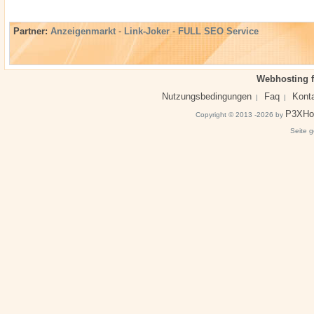
Partner:
Anzeigenmarkt
-
Link-Joker
-
FULL SEO Service
Webhosting f
Nutzungsbedingungen
Faq
Kont
|
|
P3XHo
Copyright © 2013 -2026 by
Seite g