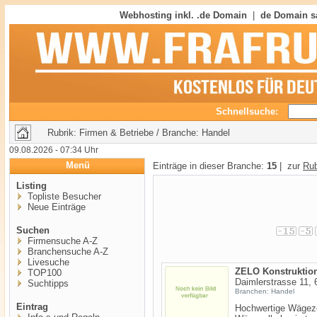
Webhosting inkl. .de Domain
|
de Domain s
Schnellsuche:
Rubrik: Firmen & Betriebe / Branche: Handel
09.08.2026 - 07:34 Uhr
Menü
Einträge in dieser Branche:
15
| zur
Rub
Listing
Topliste Besucher
Neue Einträge
Suchen
Firmensuche A-Z
Branchensuche A-Z
Livesuche
ZELO Konstruktio
TOP100
Daimlerstrasse 11,
Suchtipps
Branchen: Handel
Eintrag
Hochwertige Wägezel