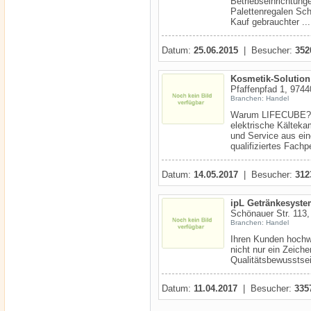
Betriebseinrichtun
Palettenregalen Sc
Kauf gebrauchter ...
Datum:
25.06.2015
| Besucher:
352
Kosmetik-Solutio
Pfaffenpfad 1, 974
Branchen: Handel
Warum LIFECUBE? 1
elektrische Kälteka
und Service aus ein
qualifiziertes Fachp
Datum:
14.05.2017
| Besucher:
312
ipL Getränkesyst
Schönauer Str. 113,
Branchen: Handel
Ihren Kunden hochwe
nicht nur ein Zeich
Qualitätsbewusstse
Datum:
11.04.2017
| Besucher:
335