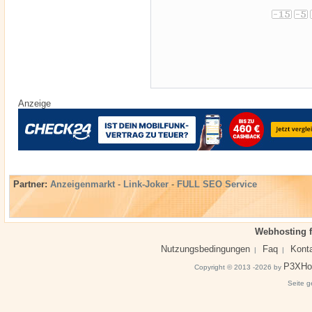
Anzeige
Partner:
Anzeigenmarkt
-
Link-Joker
-
FULL SEO Service
Webhosting f
Nutzungsbedingungen
Faq
Kont
|
|
P3XHo
Copyright © 2013 -2026 by
Seite g