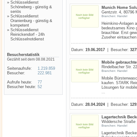
»
Schlüsseldienst
Schöneberg - günstig &
Munich Home Solu
seriös
Gentzstr. 4, 80796
»
Schlüsseldienst
Branchen: Handel
Oranienburg - günstig &
Heimkino-Anlagen a
kompetent
bedeutsames Kino g
»
Schlüsseldienst
brauchbar. Erst gew
Reinickendorf - 24h
Zuseher eintauchen i
Schlüsselnotdienst
Datum:
19.06.2017
| Besucher:
327
Besucherstatistik
Gezählt seit dem 08.08.2021
Mobile gebrauchte
Rindelbacher Str. 2
Seitenaufrufe:
1.219.859
Branchen: Handel
Besucher:
222.981
Mobile Bürstenwasc
Aufrufe heute:
77
kaufen. STARK Rei
Besucher heute:
52
Lösungen für mobil
...
Datum:
28.04.2024
| Besucher:
129
Lagertechnik Bec
Widdersche Straße 
Branchen: Handel
Lagertechnik Becker