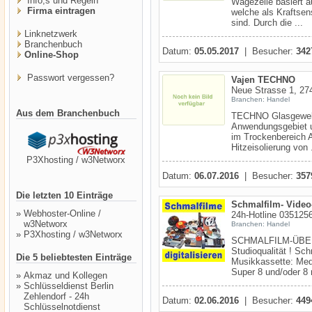
Info,s und Regeln
Wägezelle basiert 
Firma eintragen
welche als Kraftsen
sind. Durch die ...
Linknetzwerk
Branchenbuch
Datum:
05.05.2017
| Besucher:
342
Online-Shop
Passwort vergessen?
Vajen TECHNO
Neue Strasse 1, 274
Branchen: Handel
Aus dem Branchenbuch
TECHNO Glasgewebeb
Anwendungsgebiet un
im Trockenbereich 
Hitzeisolierung von .
P3Xhosting / w3Networx
Datum:
06.07.2016
| Besucher:
357
Die letzten 10 Einträge
Schmalfilm- Video-
»
Webhoster-Online /
24h-Hotline 035125
w3Networx
Branchen: Handel
»
P3Xhosting / w3Networx
SCHMALFILM-ÜBERS
Studioqualität ! Sch
Die 5 beliebtesten Einträge
Musikkassette: Medi
Super 8 und/oder 8 
»
Akmaz und Kollegen
»
Schlüsseldienst Berlin
Zehlendorf - 24h
Datum:
02.06.2016
| Besucher:
449
Schlüsselnotdienst