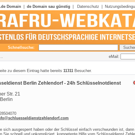
 .de Domain
|
de Domain sau günstig
|
Datenschutz
|
Nutzungsbeding
Schnellsuche:
eMail:
..
seite zu diesem Eintrag hatte bereits
11311
Besucher.
seldienst Berlin Zehlendorf - 24h Schlüsselnotdienst
er Str. 21
Berlin
8504070
nfo@schluesseldienstzehlendorf.com
 sich ausgesperrt haben oder der Schlüssel einfach verschwunden ist, dann
n Sie schnell und unkompliziert, kompetente Hilfe vom Schlüsseldienst Zehle