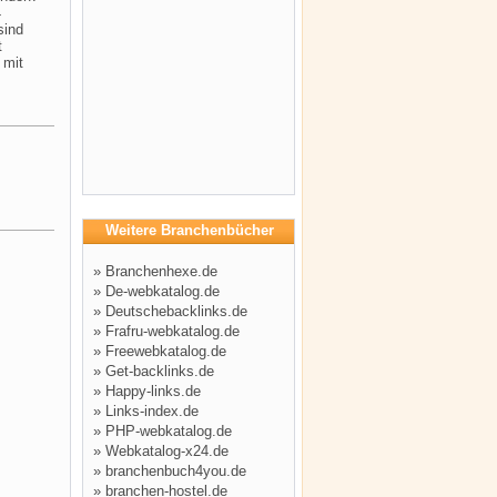
4
sind
t
 mit
Weitere Branchenbücher
»
Branchenhexe.de
»
De-webkatalog.de
»
Deutschebacklinks.de
»
Frafru-webkatalog.de
»
Freewebkatalog.de
»
Get-backlinks.de
»
Happy-links.de
»
Links-index.de
»
PHP-webkatalog.de
»
Webkatalog-x24.de
»
branchenbuch4you.de
»
branchen-hostel.de