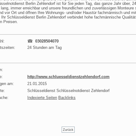
üsselnotdienst Berlin Zehlendorf ist für Sie jeden Tag, das ganze Jahr über, 2
lang, immer erreichbar und unsere freundlichen und zuverlässigen Monteure 
d vor Ort und öffnen Ihre Wohnungs- und/oder Haustür fachmännisch und mi
. Ihr Schlüsseldienst Berlin Zehlendorf verbindet hohe fachmännische Qualität
n Preisen.
hl:
03028504070
tszeiten:
24 Stunden am Tag
n:
e:
http://www.schluesseldienstzehlendorf.com
agen am:
21.01.2015
te:
Schlüsseldienst Schlüsselnotdienst Zehlendorf
uche:
Indexierte Seiten
Backlinks
Zurück