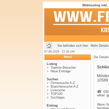
Webhosting inkl.
Sie befinden sich hier: Mehr Details.
07.08.2026 - 22:26 Uhr
Menü
Die Detail
Listing
Schlüs
Topliste Besucher
Neue Einträge
Minden
Suchen
10589 
Firmensuche A-Z
Branchensuche A-Z
Livesuche
0302
TOP100
eMail:
i
Suchtipps
Wenn Sie
Eintrag
benötige