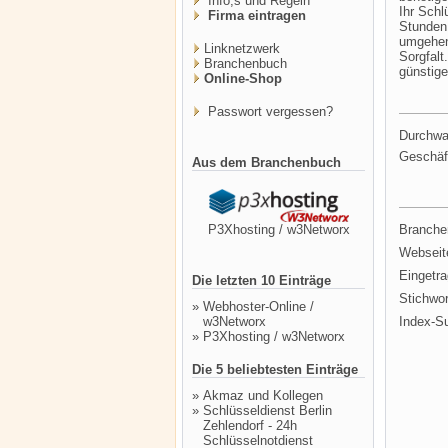
Info,s und Regeln
Ihr Schl
Firma eintragen
Stunden 
umgehen
Linknetzwerk
Sorgfalt
Branchenbuch
günstige
Online-Shop
Passwort vergessen?
Durchwa
Geschäf
Aus dem Branchenbuch
P3Xhosting / w3Networx
Branche
Webseit
Eingetr
Die letzten 10 Einträge
Stichwor
»
Webhoster-Online /
w3Networx
Index-S
»
P3Xhosting / w3Networx
Die 5 beliebtesten Einträge
»
Akmaz und Kollegen
»
Schlüsseldienst Berlin
Zehlendorf - 24h
Schlüsselnotdienst