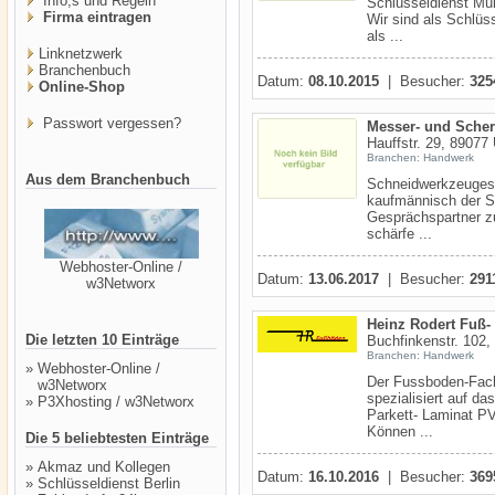
Info,s und Regeln
Schlüsseldienst Mü
Firma eintragen
Wir sind als Schlüs
als ...
Linknetzwerk
Branchenbuch
Datum:
08.10.2015
| Besucher:
325
Online-Shop
Passwort vergessen?
Messer- und Scher
Hauffstr. 29, 89077
Branchen: Handwerk
Aus dem Branchenbuch
Schneidwerkzeugesch
kaufmännisch der Sp
Gesprächspartner z
schärfe ...
Webhoster-Online /
Datum:
13.06.2017
| Besucher:
291
w3Networx
Heinz Rodert Fuß-
Die letzten 10 Einträge
Buchfinkenstr. 102,
Branchen: Handwerk
»
Webhoster-Online /
Der Fussboden-Fach
w3Networx
spezialisiert auf da
»
P3Xhosting / w3Networx
Parkett- Laminat P
Können ...
Die 5 beliebtesten Einträge
»
Akmaz und Kollegen
Datum:
16.10.2016
| Besucher:
369
»
Schlüsseldienst Berlin