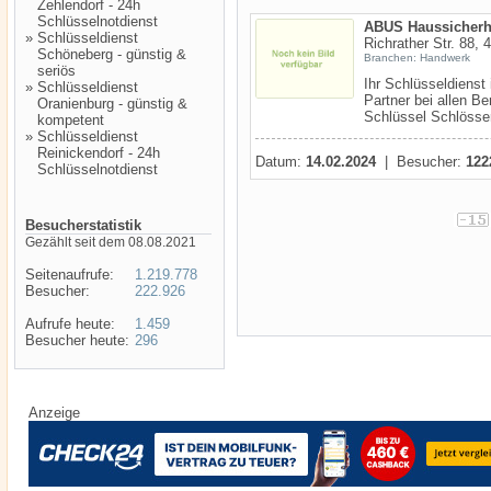
Zehlendorf - 24h
Schlüsselnotdienst
ABUS Haussicherhe
»
Schlüsseldienst
Richrather Str. 88,
Schöneberg - günstig &
Branchen: Handwerk
seriös
Ihr Schlüsseldienst 
»
Schlüsseldienst
Partner bei allen B
Oranienburg - günstig &
Schlüssel Schlösser
kompetent
»
Schlüsseldienst
Reinickendorf - 24h
Datum:
14.02.2024
| Besucher:
122
Schlüsselnotdienst
Besucherstatistik
Gezählt seit dem 08.08.2021
Seitenaufrufe:
1.219.778
Besucher:
222.926
Aufrufe heute:
1.459
Besucher heute:
296
Anzeige