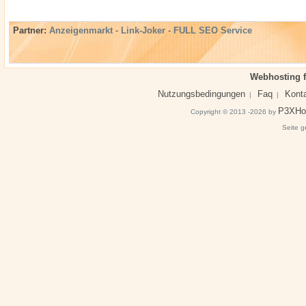
Partner:
Anzeigenmarkt
-
Link-Joker
-
FULL SEO Service
Webhosting f
Nutzungsbedingungen
Faq
Kont
|
|
P3XHo
Copyright © 2013 -2026 by
Seite g