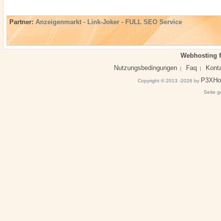
Partner:
Anzeigenmarkt
-
Link-Joker
-
FULL SEO Service
Webhosting f
Nutzungsbedingungen
Faq
Kont
|
|
P3XHo
Copyright © 2013 -2026 by
Seite g