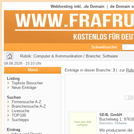
Webhosting inkl. .de Domain
|
de Domain s
Schnellsuche:
Rubrik: Computer & Kommunikation / Branche: Software
09.08.2026 - 15:10 Uhr
Menü
Einträge in dieser Branche:
3
| zur
Rubr
Listing
Topliste Besucher
Neue Einträge
Suchen
Firmensuche A-Z
Branchensuche A-Z
Livesuche
SE4L GmbH
TOP100
Buchelweg 1, 87616
Suchtipps
Branchen: Software
Eintrag
Wir produzieren die