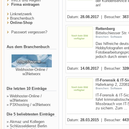
Info,s und Regeln
der Kundenservice e
Firma eintragen
an!
Linknetzwerk
Datum:
28.08.2017
| Besucher:
383
Branchenbuch
Online-Shop
Rettenberg
Passwort vergessen?
Bittelschiesser Str
Branchen: Software
Das hilfreiche deut
Aus dem Branchenbuch
Hobbyfotografen ent
Fotobearbeitungspro
jedoch durch einen v
Datum:
14.08.2017
| Besucher:
328
Webhoster-Online /
w3Networx
IT-Forensik & IT-S
Haferkamp 2, 2208
Die letzten 10 Einträge
Branchen: Software
IT-Forensik & IT-Si
»
Webhoster-Online /
führt kriminalisti
w3Networx
Missbrauch von IT-
»
P3Xhosting / w3Networx
zu sichern. Zum ...
Die 5 beliebtesten Einträge
Datum:
28.03.2015
| Besucher:
443
»
Akmaz und Kollegen
»
Schlüsseldienst Berlin