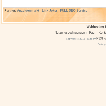
Partner:
Anzeigenmarkt
-
Link-Joker
-
FULL SEO Service
Webhosting f
Nutzungsbedingungen
Faq
Kont
|
|
P3XHo
Copyright © 2013 -2026 by
Seite g