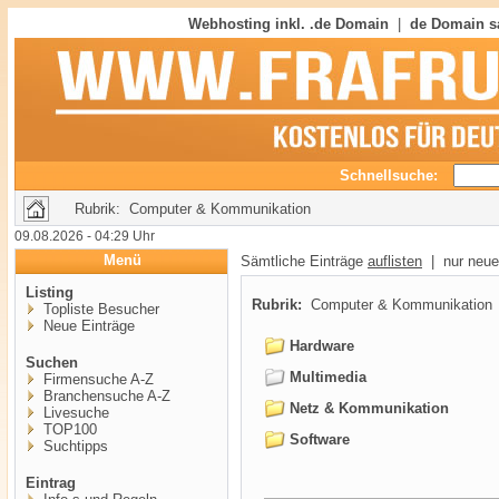
Webhosting inkl. .de Domain
|
de Domain s
Schnellsuche:
Rubrik: Computer & Kommunikation
09.08.2026 - 04:29 Uhr
Menü
Sämtliche Einträge
auflisten
| nur neue
Listing
Rubrik:
Computer & Kommunikation
Topliste Besucher
Neue Einträge
Hardware
Suchen
Multimedia
Firmensuche A-Z
Branchensuche A-Z
Netz & Kommunikation
Livesuche
TOP100
Software
Suchtipps
Eintrag