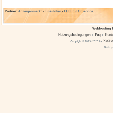
Partner:
Anzeigenmarkt
-
Link-Joker
-
FULL SEO Service
Webhosting f
Nutzungsbedingungen
Faq
Kont
|
|
P3XHo
Copyright © 2013 -2026 by
Seite g