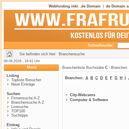
Webhosting inkl. .de Domain
|
de Domain s
Schnellsuche:
Sie befinden sich hier: Branchensuche
08.08.2026 - 18:42 Uhr
Menü
Branchenliste Buchstabe
C
- Branchen
Listing
Branchen:
A
B
C
D
E
F
G
H
I
Topliste Besucher
Neue Einträge
Suchen
City-Webcams
Firmensuche A-Z
Computer & Software
Branchensuche A-Z
Livesuche
TOP100
Suchtipps
Eintrag