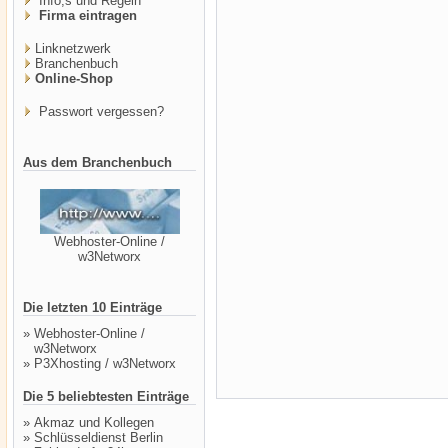
Info,s und Regeln
Firma eintragen
Linknetzwerk
Branchenbuch
Online-Shop
Passwort vergessen?
Aus dem Branchenbuch
Webhoster-Online /
w3Networx
Die letzten 10 Einträge
»
Webhoster-Online /
w3Networx
»
P3Xhosting / w3Networx
Die 5 beliebtesten Einträge
»
Akmaz und Kollegen
»
Schlüsseldienst Berlin